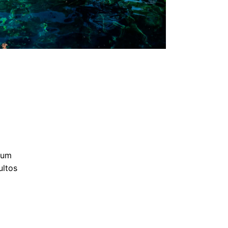
ium
ultos