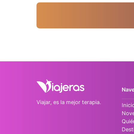
Nave
Viajar, es la mejor terapia.
Inici
Nov
Quié
Dest